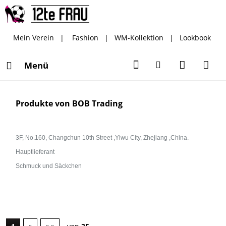
Mein Verein
|
Fashion
|
WM-Kollektion
|
Lookbook
Menü
Produkte von BOB Trading
3F, No.160, Changchun 10th Street ,Yiwu City, Zhejiang ,China.
Hauptlieferant
Schmuck und Säckchen