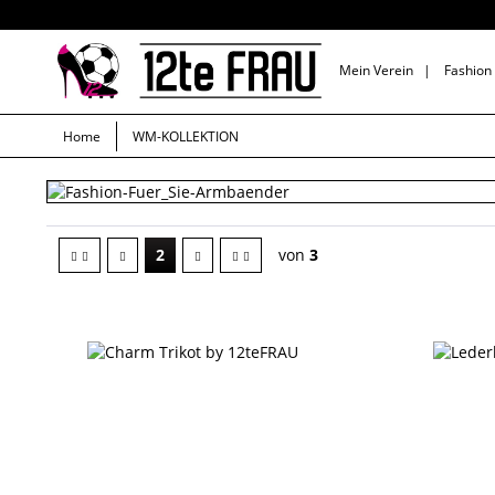
Mein Verein
|
Fashion
Home
WM-KOLLEKTION
2
von
3