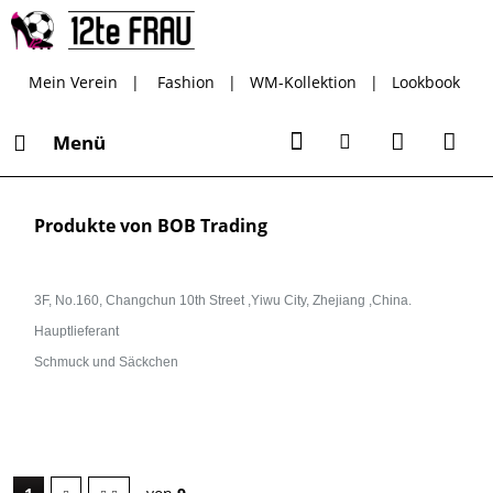
Mein Verein
|
Fashion
|
WM-Kollektion
|
Lookbook
Menü
Produkte von BOB Trading
3F, No.160, Changchun 10th Street ,Yiwu City, Zhejiang ,China.
Hauptlieferant
Schmuck und Säckchen