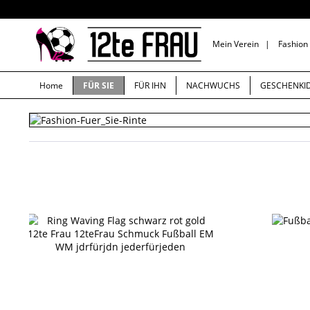
Mein Verein
|
Fashion
Home
FÜR SIE
FÜR IHN
NACHWUCHS
GESCHENKI