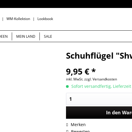
|
WM-Kollektion
|
Lookbook
DEEN
MEIN LAND
SALE
Schuhflügel "Sh
9,95 € *
inkl. MwSt.
zzgl. Versandkosten
Sofort versandfertig, Lieferzei
In den
War
Merken
Bewerten