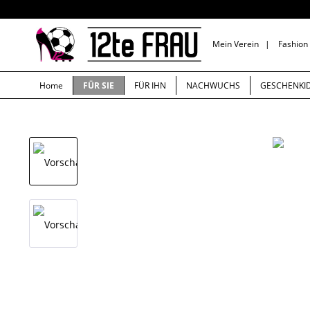
Mein Verein
|
Fashion
Home
FÜR SIE
FÜR IHN
NACHWUCHS
GESCHENKI