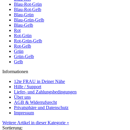
Blau-Rot-Grün
Blau-Rot-Gelb
Blau-Grün
Blau-Grün-Gelb
Blau-Gelb
Rot
Rot-Grün
Rot-Grün-Gelb
Rot-Gelb
Grün
Grün-Gelb
Gelb
Informationen
12te FRAU in Deiner Nähe
Hilfe / Support
Liefer- und Zahlungsbedingungen
Über uns
AGB & Widerrufsrecht
Privatsphäre und Datenschutz
Impressum
Weitere Artikel in dieser Kategorie »
Sortierung: