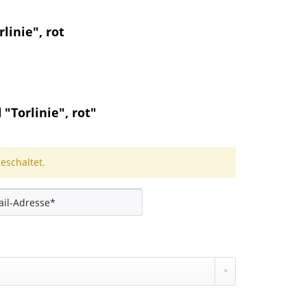
inie", rot
Torlinie", rot"
schaltet.