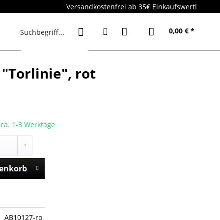
Versandkostenfrei ab 35€ Einkaufswert!
0,00 € *
Torlinie", rot
t ca. 1-3 Werktage
enkorb
AB10127-ro