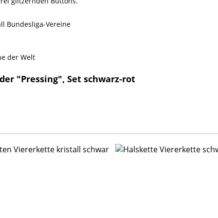
ei glitzernden Buttons.
all Bundesliga-Vereine
he der Welt
r "Pressing", Set schwarz-rot