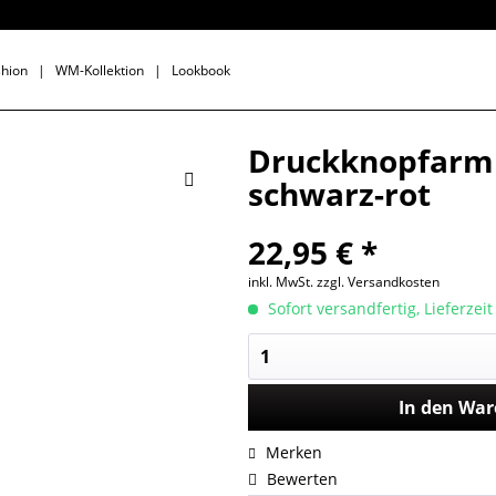
shion
|
WM-Kollektion
|
Lookbook
Druckknopfarmb
schwarz-rot
22,95 € *
inkl. MwSt.
zzgl. Versandkosten
Sofort versandfertig, Lieferzei
In den
War
Merken
Bewerten