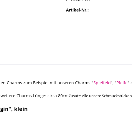
Artikel-Nr.:
lichen Charms zum Beispiel mit unseren Charms "
Spielfeld
", "
Pfeife
" 
r weitere Charms.Lünge: circa 80cm
Zusatz: Alle unsere Schmuckstücke si
gin", klein