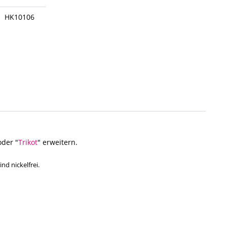
HK10106
oder "
Trikot
" erweitern.
nd nickelfrei.