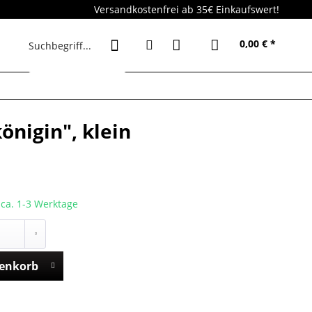
Versandkostenfrei ab 35€ Einkaufswert!
0,00 € *
önigin", klein
t ca. 1-3 Werktage
enkorb