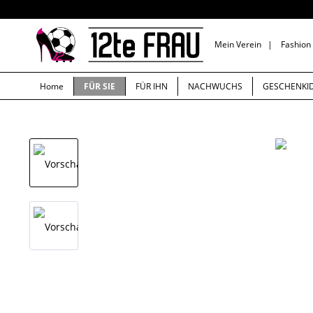
Mein Verein
|
Fashion
Home
FÜR SIE
FÜR IHN
NACHWUCHS
GESCHENKI