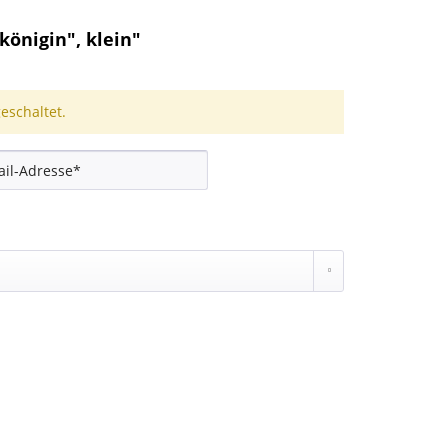
önigin", klein"
schaltet.