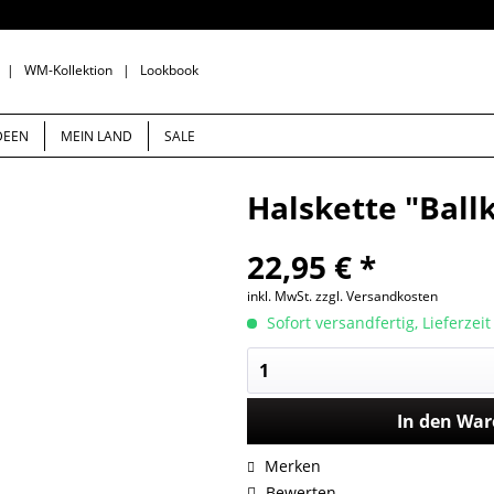
|
WM-Kollektion
|
Lookbook
DEEN
MEIN LAND
SALE
Halskette "Ballk
22,95 € *
inkl. MwSt.
zzgl. Versandkosten
Sofort versandfertig, Lieferzei
In den
War
Merken
Bewerten